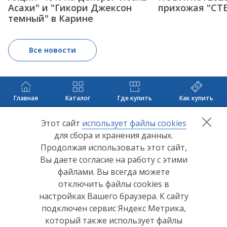
Асахи" и "Гикори Джексон
прихожая "СТ
темный" в Карине
Все новости
Главная
Каталог
Где купить
Как купить
+7 (8412) 65-33-0
0
Этот сайт
использует файлы cookies
для сбора и хранения данных.
info@lerom.ru
Продолжая использовать этот сайт,
Вы даете согласие на работу с этими
Согласие на обработку персональных данных
файлами. Вы всегда можете
отключить файлы cookies в
Политика конфиденциальности
настройках Вашего браузера. К сайту
Согласие на обработку персональных данных Яндекс
подключен сервис Яндекс Метрика,
Метрика
который также использует файлы