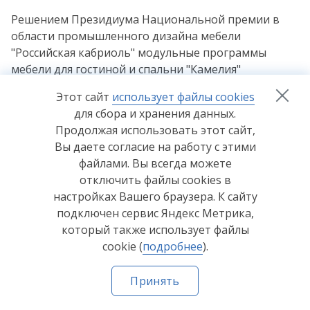
Решением Президиума Национальной премии в
области промышленного дизайна мебели
"Российская кабриоль" модульные программы
мебели для гостиной и спальни "Камелия"
награждены Дипломом победителя в номинации
Этот сайт
использует файлы cookies
"Коллекция корпусной мебели для жилых
для сбора и хранения данных.
помещений" с вручением Приза "Российская
Продолжая использовать этот сайт,
кабриоль", а также Мебельная компания "Лером"
Вы даете согласие на работу с этими
была награждена Сертификатом победителя
файлами. Вы всегда можете
смотра "Российская мебель" в конкурсе "Российская
отключить файлы cookies в
кабриоль" в номинации "Лучшая дизайнерская
настройках Вашего браузера. К сайту
разработка" за модульные программы корпусной
подключен сервис Яндекс Метрика,
мебели "Камелия" и "Милана".
который также использует файлы
cookie (
подробнее
).
Кроме того, на 19-ой международной
специализированной выставке
Принять
"Евроэкспомебель-2011" Мебельная компания
"Лером" удостоилась Дипломом в номинации
Главная
Каталог
Где купить
Как купить