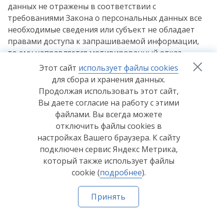
данных не отражены в соответствии с
требованиями Закона о персональных данных все
необходимые сведения или субъект не обладает
правами доступа к запрашиваемой информации,
то ему направляется мотивированный отказ.
Этот сайт
использует файлы cookies
Право субъекта персональных данных на доступ к
для сбора и хранения данных.
его персональным данным может быть ограничено
Продолжая использовать этот сайт,
в соответствии с ч. 8 ст. 14 Закона о персональных
Вы даете согласие на работу с этими
данных, в том числе если доступ субъекта
файлами. Вы всегда можете
персональных данных к его персональным данным
отключить файлы cookies в
нарушает права и законные интересы третьих лиц.
настройках Вашего браузера. К сайту
6.2. В случае выявления неточных персональных
подключен сервис Яндекс Метрика,
данных при обращении субъекта персональных
который также использует файлы
данных или его представителя либо по их запросу
cookie (
подробнее
).
или по запросу Роскомнадзора Оператор
осуществляет блокирование персональных данных,
Принять
относящихся к этому субъекту персональных
Главная
Каталог
Где купить
Как купить