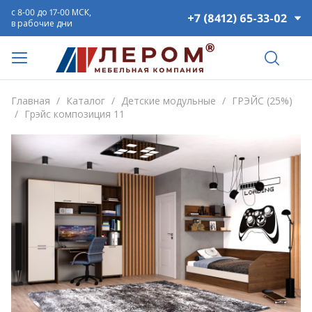
с 8-00 до 17-00 МСК,
+7 (8412) 65-33-02
в рабочие дни
Главная
/
Каталог
/
Детские модульные
/
ГРЭЙС (25%)
/
Грэйс композиция 11