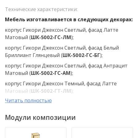
Технические характеристики:
Мебель изготавливается в следующих декорах:
корпус Гикори Джексон Светлый, фасад Латте
Матовый (
ШК-5002-ГС-ЛМ
);
корпус Гикори Джексон Светлый, фасад Белый
Бриллиант Глянцевый (
ШК-5002-ГС-БГ
);
корпус Гикори Джексон Светлый, фасад Антрацит
Матовый (
ШК-5002-ГС-АМ
);
корпус Гикори Джексон Темный, фасад Латте
Матовый (
ШК-5002-ГТ-ЛМ
);
Читать полностью
корпус Гикори Джексон Темный, фасад Белый
Бриллиант Глянцевый (
ШК-5002-ГТ-БГ
);
Модули композиции
корпус Гикори Джексон Темный, фасад Антрацит
Матовый (
ШК-5002-ГТ-АМ
);
корпус Ясень Асахи, фасад Латте Матовый