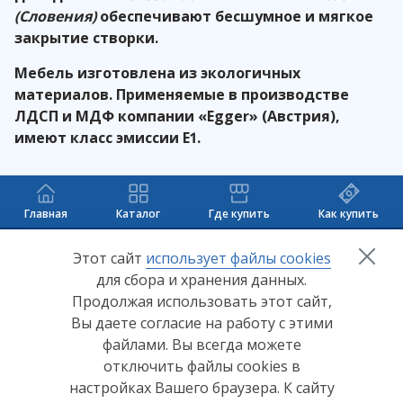
(Словения)
обеспечивают бесшумное и мягкое
закрытие створки.
Мебель изготовлена из экологичных
материалов. Применяемые в производстве
ЛДСП и МДФ компании «
Egger
» (Австрия),
имеют класс эмиссии Е1.
Главная
Каталог
Где купить
Как купить
+7 (8412) 65-33-0
0
Этот сайт
использует файлы cookies
для сбора и хранения данных.
info@lerom.ru
Продолжая использовать этот сайт,
Вы даете согласие на работу с этими
Согласие на обработку персональных данных
файлами. Вы всегда можете
отключить файлы cookies в
Политика конфиденциальности
настройках Вашего браузера. К сайту
Согласие на обработку персональных данных Яндекс