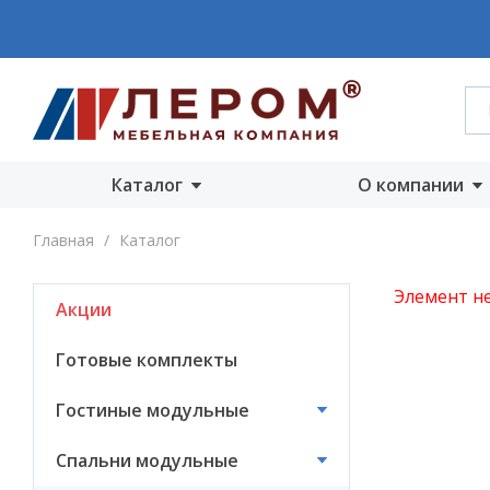
Каталог
О компании
Акции
О компании
Главная
/
Каталог
Готовые комплекты
Производст
Элемент не
Акции
Гостиные
Награды
модульные
Сертифика
Готовые комплекты
Спальни модульные
Новости
Гостиные модульные
Детские модульные
Вакансии
Спальни модульные
Прихожие
модульные