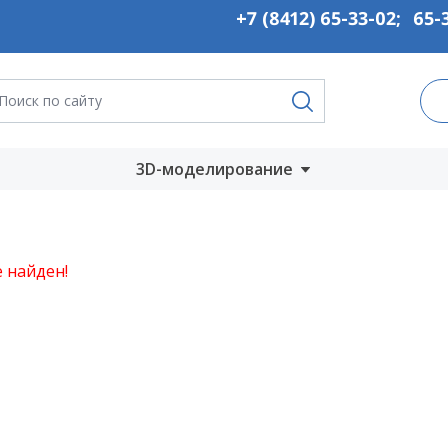
+7 (8412) 65-33-02
;
65-
3D-моделирование
Запустить онлайн
во
Скачать на
 найден!
компьютер
ты