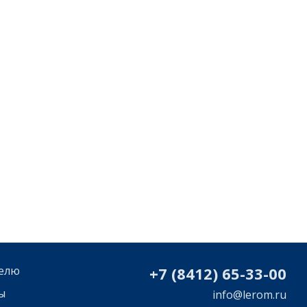
елю
+7 (8412) 65-33-0
0
ы
info@lerom.ru