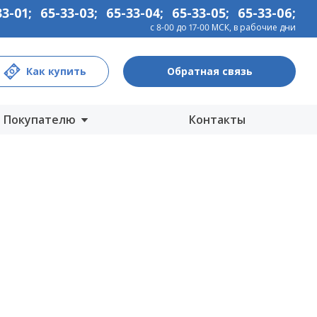
33-01
;
65-33-03
;
65-33-04
;
65-33-05
;
65-33-06
;
с 8-00 до 17-00 МСК, в рабочие дни
Как купить
Обратная связь
Покупателю
Контакты
Центры продаж
Интернет-магазины
Как купить
Гарантия
Информация
Прайс-лист