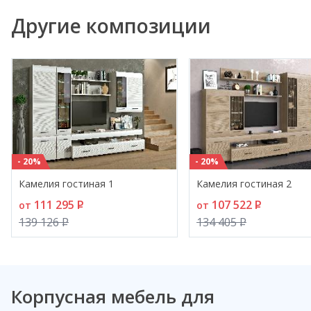
Другие композиции
- 20%
- 20%
Камелия гостиная 1
Камелия гостиная 2
111 295
P
107 522
P
от
от
139 126
P
134 405
P
Корпусная мебель для