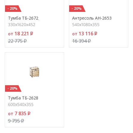
- 20%
- 20%
Тумба ТБ-2672
Антресоль АН-2653
330х1620х452
540х1080х355
18 221
P
13 116
P
от
от
22 775
P
16 394
P
- 20%
Тумба ТБ-2628
600х540х355
7 835
P
от
9 795
P