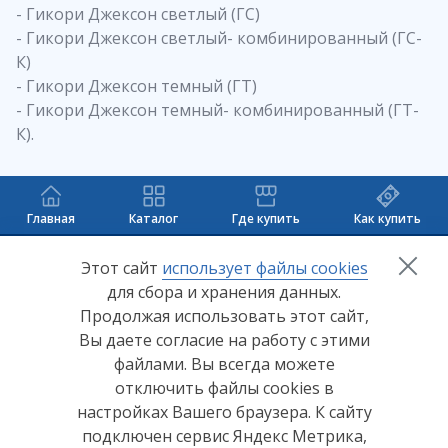
- Гикори Джексон светлый (ГС)
- Гикори Джексон светлый- комбинированный (ГС-
К)
- Гикори Джексон темный (ГТ)
- Гикори Джексон темный- комбинированный (ГТ-
К).
Главная
Каталог
Где купить
Как купить
+7 (8412) 65-33-0
0
Этот сайт
использует файлы cookies
для сбора и хранения данных.
info@lerom.ru
Продолжая использовать этот сайт,
Вы даете согласие на работу с этими
Согласие на обработку персональных данных
файлами. Вы всегда можете
отключить файлы cookies в
Политика конфиденциальности
настройках Вашего браузера. К сайту
Согласие на обработку персональных данных Яндекс
подключен сервис Яндекс Метрика,
Метрика