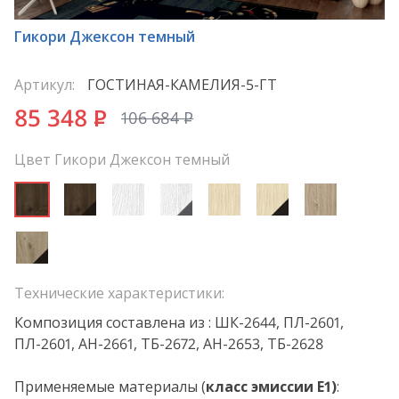
*
Гикори Джексон темный
Артикул:
ГОСТИНАЯ-КАМЕЛИЯ-5-ГТ
85 348
P
106 684
P
Цвет Гикори Джексон темный
Технические характеристики:
Композиция составлена из : ШК-2644, ПЛ-2601,
ПЛ-2601, АН-2661, ТБ-2672, АН-2653, ТБ-2628
Применяемые материалы (
класс эмиссии Е1)
: