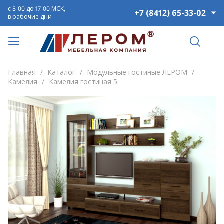
с 8-00 до 17-00 МСК,
+7 (8412) 65-33-02
в рабочие дни
Главная
/
Каталог
/
Модульные гостиные ЛЕРОМ
/
Камелия
/
Камелия гостиная 5