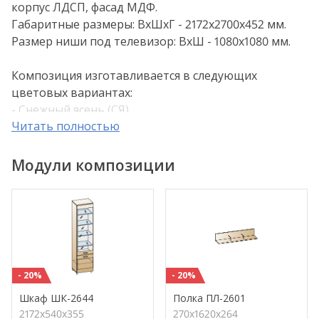
корпус ЛДСП, фасад МДФ.
Габаритные размеры: ВхШхГ - 2172х2700х452 мм.
Размер ниши под телевизор: ВхШ - 1080х1080 мм.
Композиция изготавливается в следующих
цветовых вариантах:
- Снежный ясень (СЯ)
Читать полностью
- Снежный ясень- вставка фасада Графит (СЯ-Г)
- Ясень Асахи (АС)
- Ясень Асахи- комбинированный (АС-К)
Модули композиции
- Гикори Джексон светлый (ГС)
- Гикори Джексон светлый- комбинированный (ГС-
К)
- Гикори Джексон темный (ГТ)
- Гикори Джексон темный- комбинированный (ГТ-
К)
- 20%
- 20%
Внимание! Цвета, представленные на дисплее,
Шкаф ШК-2644
Полка ПЛ-2601
2172х540х355
270х1620х264
воспроизведены электронным способом. Они не