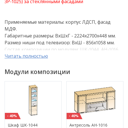
ЗР-1025) за стеклянными фасадами
Применяемые материалы: корпус ЛДСП, фасад
МДФ.
Габаритные размеры: ВхШхГ - 2224х2700х448 мм.
Размер ниши под телевизор: ВхШ - 856х1058 мм.
Состав композиции по модулям: ШК-1044, АН-1016,
Читать полностью
ПЛ-1013, ПЛ-1013, ТБ-1021, ШК-1041, ЗР-1013, ЗР-1025.
Композиция изготавливается в следующих
Модули композиции
цветовых вариантах:
-
Снежный ясень (СЯ)
- Ясень Асахи (АС)
-
Гикори Джексон светлый (ГС)
- Серый Кашемир (СО)
-
Снежный ясень+Серый Оникс (СЯ-СО)
- 40%
- 40%
- Ясень Асахи
+Серый Оникс (АС-СО)
-
Гикори Джексон светлый
+Серый Оникс (ГС-СО)
Шкаф ШК-1044
Антресоль АН-1016