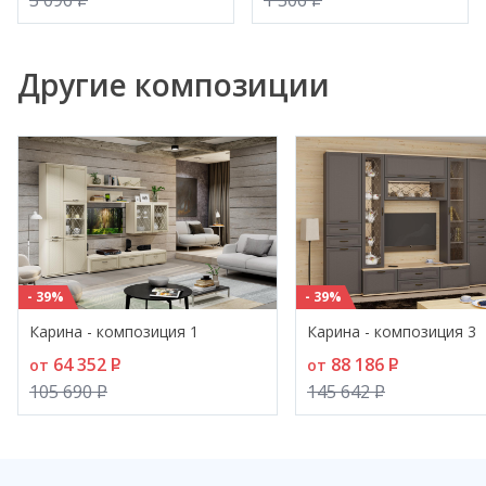
3 096
P
1 306
P
Другие композиции
- 39%
- 39%
Карина - композиция 1
Карина - композиция 3
64 352
P
88 186
P
от
от
105 690
P
145 642
P