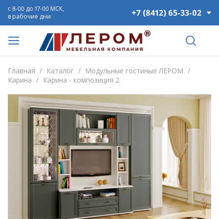
с 8-00 до 17-00 МСК,
+7 (8412) 65-33-02
в рабочие дни
Главная
/
Каталог
/
Модульные гостиные ЛЕРОМ
/
Карина
/
Карина - композиция 2