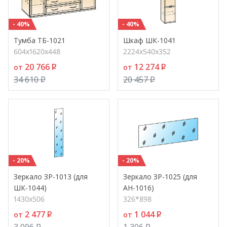
- 40%
- 40%
Тумба ТБ-1021
Шкаф ШК-1041
604х1620х448
2224х540х352
20 766
P
12 274
P
от
от
34 610
P
20 457
P
- 20%
- 20%
Зеркало ЗР-1013 (для
Зеркало ЗР-1025 (для
ШК-1044)
АН-1016)
1430х506
326*898
2 477
P
1 044
P
от
от