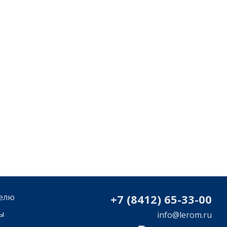
елю
+7 (8412) 65-33-0
0
ы
info@lerom.ru