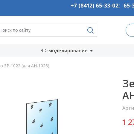
+7 (8412) 65-33-02
;
65-
3D-моделирование
Запустить онлайн
о ЗР-1022 (для АН-1023)
во
Скачать на
Зе
компьютер
АН
ты
Арти
1 