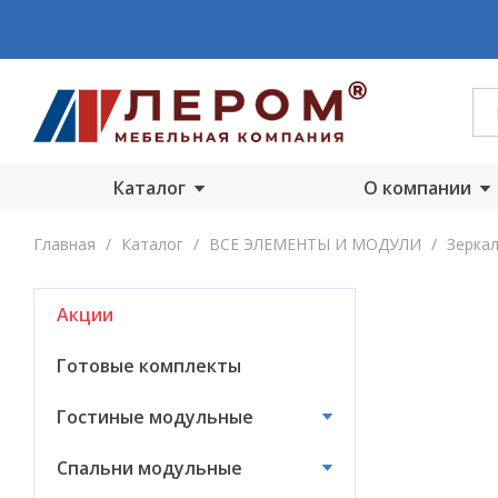
Каталог
О компании
Акции
О компании
Главная
/
Каталог
/
ВСЕ ЭЛЕМЕНТЫ И МОДУЛИ
/
Зеркал
Готовые комплекты
Производст
Акции
Гостиные
Награды
модульные
Сертифика
Готовые комплекты
Спальни модульные
Новости
Гостиные модульные
Детские модульные
Вакансии
Спальни модульные
Прихожие
модульные