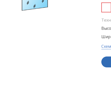
Техн
Высо
Шири
Схем