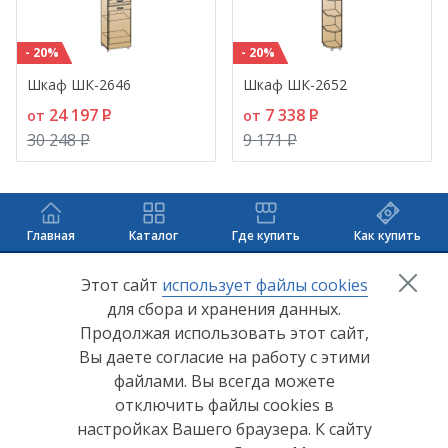
- 20%
- 20%
Шкаф ШК-2646
Шкаф ШК-2652
24 197
P
7 338
P
от
от
30 248
P
9 171
P
Главная
Каталог
Где купить
Как купить
+7 (8412) 65-33-0
0
Этот сайт
использует файлы cookies
для сбора и хранения данных.
info@lerom.ru
Продолжая использовать этот сайт,
Вы даете согласие на работу с этими
Согласие на обработку персональных данных
файлами. Вы всегда можете
отключить файлы cookies в
Политика конфиденциальности
настройках Вашего браузера. К сайту
Согласие на обработку персональных данных Яндекс