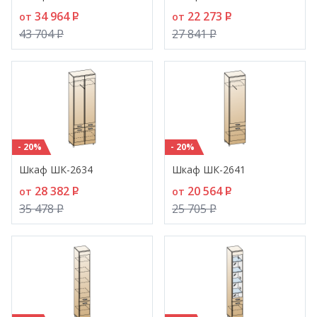
34 964
P
22 273
P
от
от
43 704
P
27 841
P
- 20%
- 20%
Шкаф ШК-2634
Шкаф ШК-2641
28 382
P
20 564
P
от
от
35 478
P
25 705
P