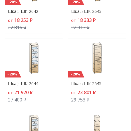
- 20%
- 20%
Шкаф ШК-2642
Шкаф ШК-2643
18 253
P
18 333
P
от
от
22 816
P
22 917
P
- 20%
- 20%
Шкаф ШК-2644
Шкаф ШК-2645
21 920
P
23 801
P
от
от
27 400
P
29 753
P