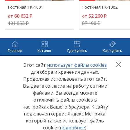
цвета отделки интерьера. Перед выбором
Гостиная ГК-1001
Гостиная ГК-1002
окончательного цвета рекомендуем ознакомиться
60 632
P
52 260
P
от
от
с мебелью в салонах наших представителей.
101 053
P
87 100
P
Главная
Каталог
Где купить
Как купить
+7 (8412) 65-33-0
0
Этот сайт
использует файлы cookies
для сбора и хранения данных.
info@lerom.ru
Продолжая использовать этот сайт,
Вы даете согласие на работу с этими
Согласие на обработку персональных данных
файлами. Вы всегда можете
отключить файлы cookies в
Политика конфиденциальности
настройках Вашего браузера. К сайту
Согласие на обработку персональных данных Яндекс
подключен сервис Яндекс Метрика,
Метрика
который также использует файлы
cookie (
подробнее
).