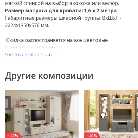
мягкой спинкой на выбор: экокожа или велюр.
Р
азмер матраса для кровати: 1,6 х 2 метра
.
Габаритные размеры шкафной группы: ВхШхГ -
2224х1350х576 мм.
Скидка распостраняется на все цветовые
варианты композиции:
Читать полностью
- Снежный ясень (СЯ)
- Ясень Асахи (АС)
- Гикори Джексон светлый (ГС)
Другие композиции
Применяемые материалы: корпус ЛДСП, фасад
МДФ.
Внимание! Цвета, представленные на дисплее,
воспроизведены электронным способом. Они не
заменяют оригинальные цвета, так как на
восприятие цвета влияют, среди прочих, такие
факторы, как структура поверхности, освещение и
- 40%
- 40%