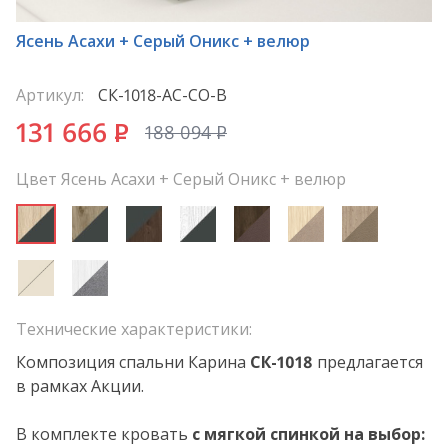
*
Ясень Асахи + Серый Оникс + велюр
Артикул:
СК-1018-АС-СО-В
131 666
P
188 094
P
Цвет Ясень Асахи + Серый Оникс + велюр
Технические характеристики:
Композиция спальни Карина
СК
-1018
предлагается
в рамках Акции.
В комплекте кровать
с мягкой спинкой на выбор: