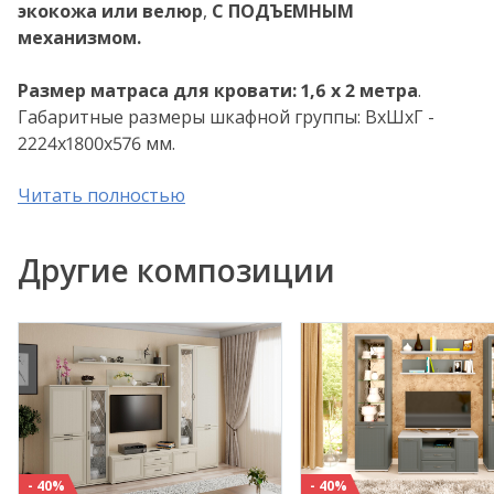
экокожа или велюр
,
С ПОДЪЕМНЫМ
механизмом.
Р
азмер матраса для кровати: 1,6 х 2 метра
.
Габаритные размеры шкафной группы: ВхШхГ -
2224х1800х576 мм.
Читать полностью
Скидка распостраняется на все цветовые
варианты композиции:
- Снежный ясень (СЯ)
Другие композиции
- Ясень Асахи (АС)
- Гикори Джексон светлый (ГС)
Применяемые материалы: корпус ЛДСП, фасад
МДФ.
Внимание! Цвета, представленные на дисплее,
воспроизведены электронным способом. Они не
заменяют оригинальные цвета, так как на
- 40%
- 40%