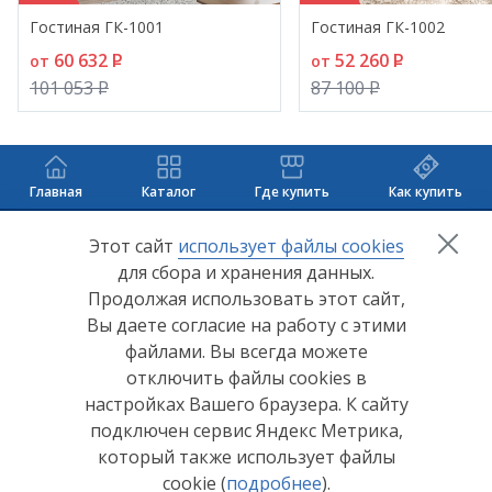
восприятие цвета влияют, среди прочих, такие
Гостиная ГК-1001
Гостиная ГК-1002
факторы, как структура поверхности, освещение и
60 632
P
52 260
P
от
от
цвета отделки интерьера. Перед выбором
101 053
P
87 100
P
окончательного цвета рекомендуем ознакомиться
с мебелью в салонах наших представителей.
Главная
Каталог
Где купить
Как купить
+7 (8412) 65-33-0
0
Этот сайт
использует файлы cookies
для сбора и хранения данных.
info@lerom.ru
Продолжая использовать этот сайт,
Вы даете согласие на работу с этими
Согласие на обработку персональных данных
файлами. Вы всегда можете
отключить файлы cookies в
Политика конфиденциальности
настройках Вашего браузера. К сайту
Согласие на обработку персональных данных Яндекс
подключен сервис Яндекс Метрика,
Метрика
который также использует файлы
cookie (
подробнее
).