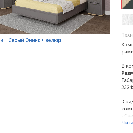
Техн
хи + Серый Оникс + велюр
Комп
рамк
В ко
Р
азм
Габа
2224
Скид
комп
- Сн
Чита
- Ясе
- Ги