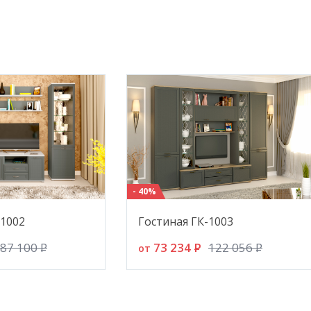
Прим
Вним
восп
заме
цвет
стру
инте
реко
пред
- 40%
-1002
Гостиная ГК-1003
73 234
P
87 100
P
122 056
P
от