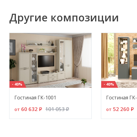
Другие композиции
- 40%
- 40%
Гостиная ГК-1001
Гостиная ГК
60 632
P
52 260
P
101 053
P
от
от