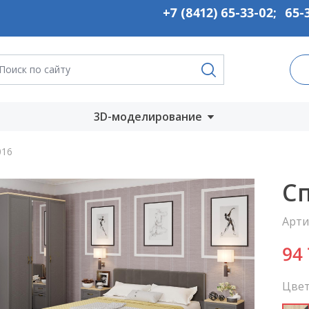
+7 (8412) 65-33-02
;
65-
3D-моделирование
Запустить онлайн
016
во
Скачать на
Сп
компьютер
Арти
ты
94
Цвет