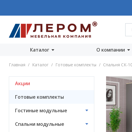
Каталог
О компании
Акции
О компании
Главная
/
Каталог
/
Готовые комплекты
/
Спальня СК-1
Готовые комплекты
Производст
Акции
Гостиные
Награды
модульные
Сертифика
Готовые комплекты
Спальни модульные
Новости
Гостиные модульные
Детские модульные
Вакансии
Спальни модульные
Прихожие
модульные