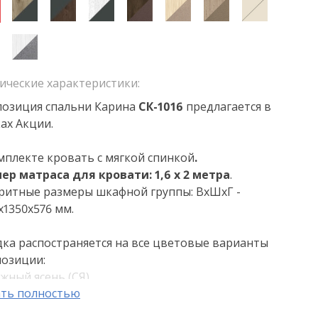
ические характеристики:
озиция спальни Карина
СК
-1016
предлагается в
ах Акции.
мплекте кровать с мягкой спинкой
.
ер матраса для кровати: 1,6 х 2 метра
.
ритные размеры шкафной группы: ВхШхГ -
х1350х576 мм.
ка распостраняется на все цветовые варианты
озиции:
ежный ясень (СЯ)
ть полностью
нь Асахи (АС)
кори Джексон светлый (ГС)