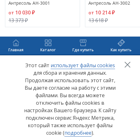
Антресоль АН-3001
Антресоль АН-3002
10 030 ₽
10 214 ₽
от
от
13 373 ₽
13 618 ₽
Главная
Каталог
Где купить
Как купить
+7 (8412) 65-33-0
0
Этот сайт
использует файлы cookies
для сбора и хранения данных.
info@lerom.ru
Продолжая использовать этот сайт,
Вы даете согласие на работу с этими
Согласие на обработку персональных данных
файлами. Вы всегда можете
отключить файлы cookies в
Политика конфиденциальности
настройках Вашего браузера. К сайту
Согласие на обработку персональных данных Яндекс
подключен сервис Яндекс Метрика,
Метрика
который также использует файлы
cookie (
подробнее
).
© ООО "Мебельная компания "Лером" 2026