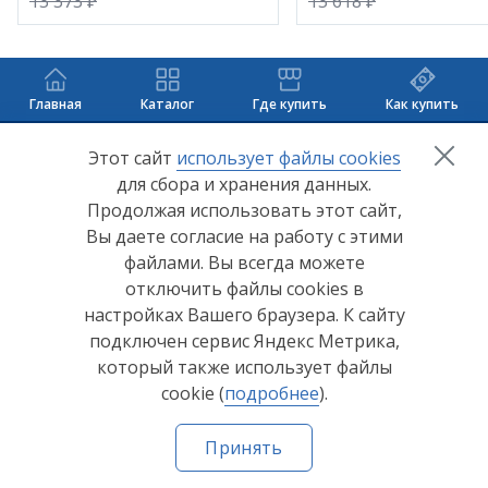
13 373 ₽
13 618 ₽
Главная
Каталог
Где купить
Как купить
+7 (8412) 65-33-0
0
Этот сайт
использует файлы cookies
для сбора и хранения данных.
info@lerom.ru
Продолжая использовать этот сайт,
Вы даете согласие на работу с этими
Согласие на обработку персональных данных
файлами. Вы всегда можете
отключить файлы cookies в
Политика конфиденциальности
настройках Вашего браузера. К сайту
Согласие на обработку персональных данных Яндекс
подключен сервис Яндекс Метрика,
Метрика
который также использует файлы
cookie (
подробнее
).
© ООО "Мебельная компания "Лером" 2026
Принять
Сделано в
Пенза-Онлайн