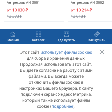
Антресоль АН-3001
Антресоль АН-3002
10 030 ₽
10 214 ₽
от
от
13 373 ₽
13 618 ₽
Главная
Каталог
Где купить
Как купить
+7 (8412) 65-33-0
0
Этот сайт
использует файлы cookies
для сбора и хранения данных.
info@lerom.ru
Продолжая использовать этот сайт,
Вы даете согласие на работу с этими
Согласие на обработку персональных данных
файлами. Вы всегда можете
отключить файлы cookies в
Политика конфиденциальности
настройках Вашего браузера. К сайту
Согласие на обработку персональных данных Яндекс
подключен сервис Яндекс Метрика,
Метрика
который также использует файлы
cookie (
подробнее
).
© ООО "Мебельная компания "Лером" 2026