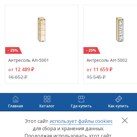
- 25%
- 25%
Антресоль АН-5001
Антресоль АН-5002
12 489 ₽
11 659 ₽
от
от
16 652 ₽
15 545 ₽
Главная
Каталог
Где купить
Как купить
+7 (8412) 65-33-0
0
Этот сайт
использует файлы cookies
для сбора и хранения данных.
info@lerom.ru
Продолжая использовать этот сайт,