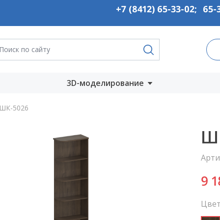
+7 (8412) 65-33-02
;
65-
3D-моделирование
Запустить онлайн
ШК-5026
во
Скачать на
Ш
компьютер
Арти
ты
9 
Цвет