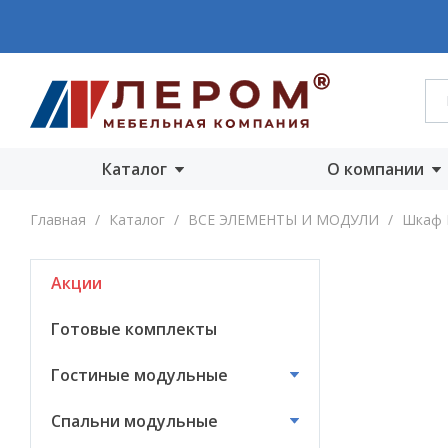
Каталог
О компании
Акции
О компании
Главная
/
Каталог
/
ВСЕ ЭЛЕМЕНТЫ И МОДУЛИ
/
Шкаф 
Готовые комплекты
Производст
Акции
Гостиные
Награды
модульные
Сертифика
Готовые комплекты
Спальни модульные
Новости
Гостиные модульные
Детские модульные
Вакансии
Спальни модульные
Прихожие
модульные