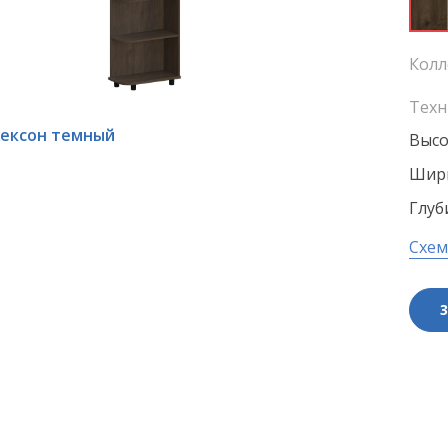
Колл
Техн
ексон темный
Высо
Шири
Глуб
Схем