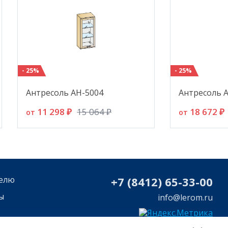
- 25%
- 25%
Антресоль АН-5004
Антресоль 
11 298 ₽
18 672 ₽
15 064 ₽
от
от
елю
+7 (8412) 65-33-0
0
ы
info@lerom.ru