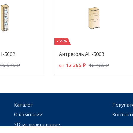
- 25%
Н-5002
Антресоль АН-5003
12 365 ₽
15 545 ₽
16 485 ₽
от
Каталог
Покупат
О компании
Контакт
3D-моделирование