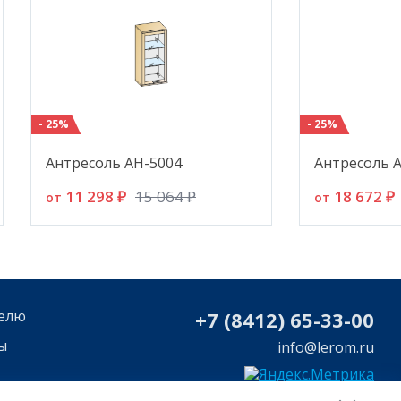
- 25%
- 25%
Антресоль АН-5004
Антресоль 
11 298 ₽
18 672 ₽
15 064 ₽
от
от
елю
+7 (8412) 65-33-0
0
ы
info@lerom.ru