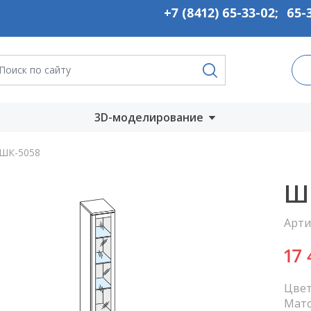
+7 (8412) 65-33-02
;
65-
3D-моделирование
Запустить онлайн
ШК-5058
во
Скачать на
Ш
компьютер
Арти
ты
17
Цвет
Мат