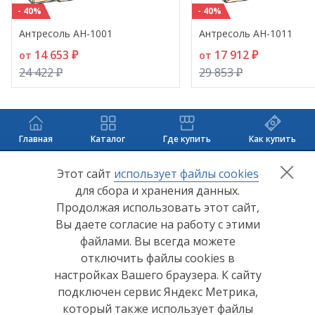
- 40%
- 40%
Антресоль АН-1001
Антресоль АН-1011
14 653 ₽
17 912 ₽
от
от
24 422 ₽
29 853 ₽
Главная
Каталог
Где купить
Как купить
+7 (8412) 65-33-0
0
Этот сайт
использует файлы cookies
для сбора и хранения данных.
info@lerom.ru
Продолжая использовать этот сайт,
Вы даете согласие на работу с этими
Согласие на обработку персональных данных
файлами. Вы всегда можете
отключить файлы cookies в
Политика конфиденциальности
настройках Вашего браузера. К сайту
Согласие на обработку персональных данных Яндекс
подключен сервис Яндекс Метрика,
Метрика
который также использует файлы