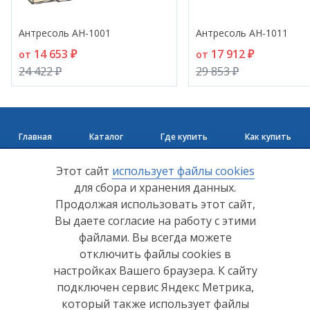
- 40%
- 40%
Антресоль АН-1001
Антресоль АН-1011
14 653 ₽
17 912 ₽
от
от
24 422 ₽
29 853 ₽
Главная
Каталог
Где купить
Как купить
+7 (8412) 65-33-0
0
Этот сайт
использует файлы cookies
для сбора и хранения данных.
info@lerom.ru
Продолжая использовать этот сайт,
Вы даете согласие на работу с этими
Согласие на обработку персональных данных
файлами. Вы всегда можете
отключить файлы cookies в
Политика конфиденциальности
настройках Вашего браузера. К сайту
Согласие на обработку персональных данных Яндекс
подключен сервис Яндекс Метрика,
Метрика
который также использует файлы