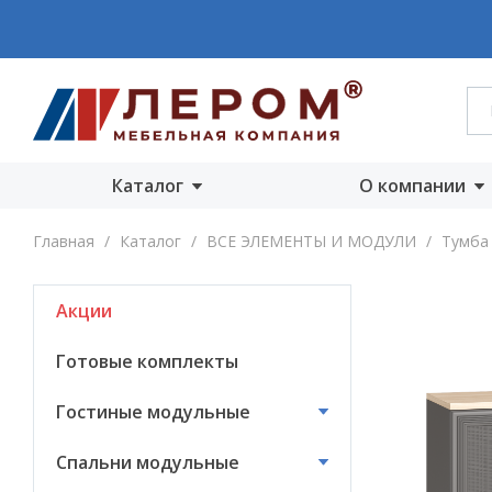
Каталог
О компании
Акции
О компании
Главная
/
Каталог
/
ВСЕ ЭЛЕМЕНТЫ И МОДУЛИ
/
Тумба 
Готовые комплекты
Производст
Акции
Гостиные
Награды
модульные
Сертифика
Готовые комплекты
Спальни модульные
Новости
Гостиные модульные
Детские модульные
Вакансии
Спальни модульные
Прихожие
модульные