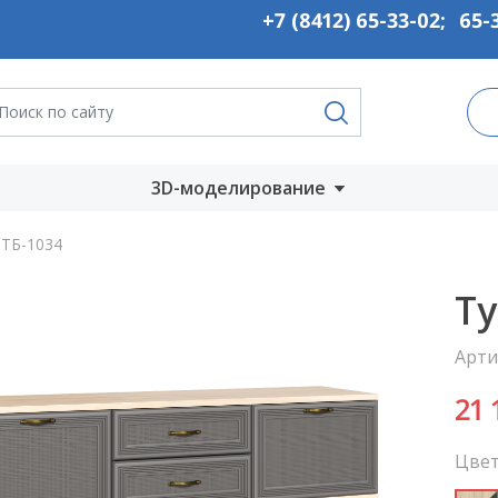
+7 (8412) 65-33-02
;
65-
3D-моделирование
Запустить онлайн
ТБ-1034
во
Скачать на
Ту
компьютер
Арти
ты
21
Цвет