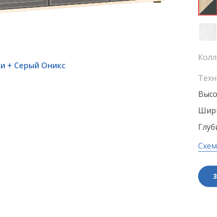
Колл
хи + Серый Оникс
Техн
Высо
Шири
Глуб
Схем