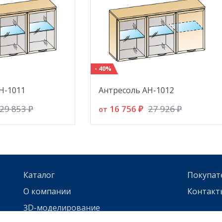
- 40%
Н-1011
Антресоль АН-1012
16 756 ₽
29 853 ₽
27 926 ₽
от
Каталог
Покупат
О компании
Контакт
3D-моделирование