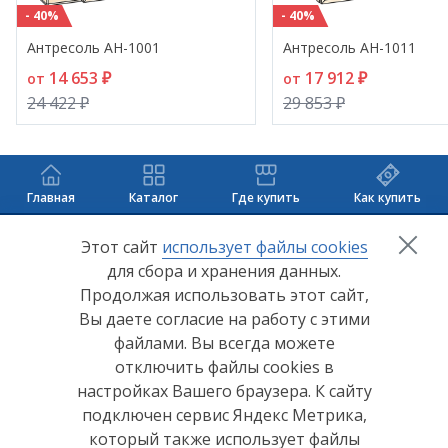
- 40%
- 40%
Антресоль АН-1001
Антресоль АН-1011
14 653 ₽
17 912 ₽
от
от
24 422 ₽
29 853 ₽
Главная
Каталог
Где купить
Как купить
+7 (8412) 65-33-0
0
Этот сайт
использует файлы cookies
для сбора и хранения данных.
info@lerom.ru
Продолжая использовать этот сайт,
Вы даете согласие на работу с этими
Согласие на обработку персональных данных
файлами. Вы всегда можете
отключить файлы cookies в
Политика конфиденциальности
настройках Вашего браузера. К сайту
Согласие на обработку персональных данных Яндекс
подключен сервис Яндекс Метрика,
Метрика
который также использует файлы