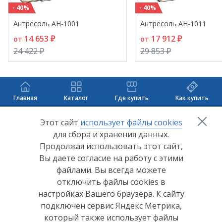
- 40%
- 40%
Антресоль АН-1001
Антресоль АН-1011
14 653 ₽
17 912 ₽
от
от
24 422 ₽
29 853 ₽
Главная
Каталог
Где купить
Как купить
+7 (8412) 65-33-0
0
Этот сайт
использует файлы cookies
для сбора и хранения данных.
info@lerom.ru
Продолжая использовать этот сайт,
Вы даете согласие на работу с этими
Согласие на обработку персональных данных
файлами. Вы всегда можете
отключить файлы cookies в
Политика конфиденциальности
настройках Вашего браузера. К сайту
Согласие на обработку персональных данных Яндекс
подключен сервис Яндекс Метрика,
Метрика
который также использует файлы