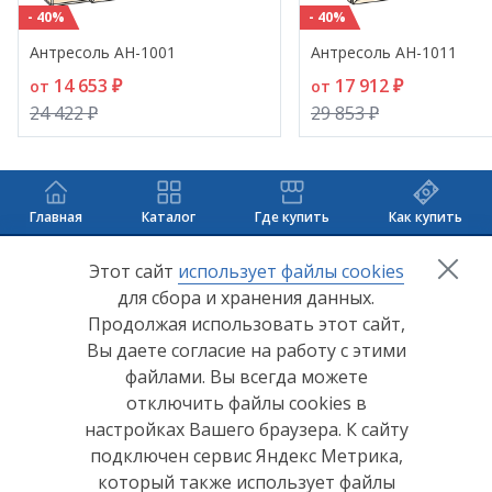
- 40%
- 40%
Антресоль АН-1001
Антресоль АН-1011
14 653 ₽
17 912 ₽
от
от
24 422 ₽
29 853 ₽
Главная
Каталог
Где купить
Как купить
+7 (8412) 65-33-0
0
Этот сайт
использует файлы cookies
для сбора и хранения данных.
info@lerom.ru
Продолжая использовать этот сайт,
Вы даете согласие на работу с этими
Согласие на обработку персональных данных
файлами. Вы всегда можете
отключить файлы cookies в
Политика конфиденциальности
настройках Вашего браузера. К сайту
Согласие на обработку персональных данных Яндекс
подключен сервис Яндекс Метрика,
Метрика
который также использует файлы