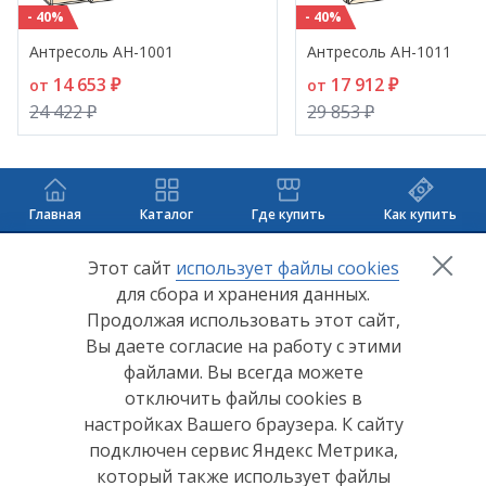
- 40%
- 40%
Антресоль АН-1001
Антресоль АН-1011
14 653 ₽
17 912 ₽
от
от
24 422 ₽
29 853 ₽
Главная
Каталог
Где купить
Как купить
+7 (8412) 65-33-0
0
Этот сайт
использует файлы cookies
для сбора и хранения данных.
info@lerom.ru
Продолжая использовать этот сайт,
Вы даете согласие на работу с этими
Согласие на обработку персональных данных
файлами. Вы всегда можете
отключить файлы cookies в
Политика конфиденциальности
настройках Вашего браузера. К сайту
Согласие на обработку персональных данных Яндекс
подключен сервис Яндекс Метрика,
Метрика
который также использует файлы