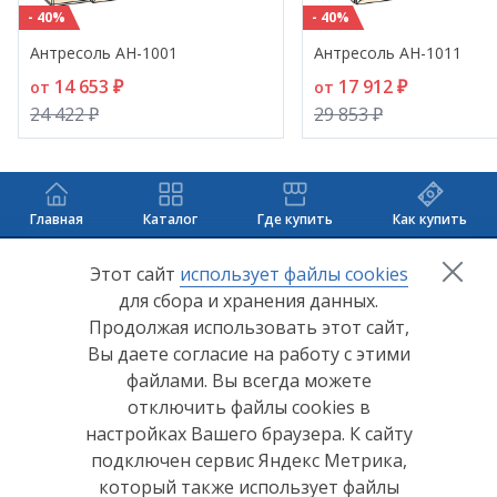
- 40%
- 40%
Антресоль АН-1001
Антресоль АН-1011
14 653 ₽
17 912 ₽
от
от
24 422 ₽
29 853 ₽
Главная
Каталог
Где купить
Как купить
+7 (8412) 65-33-0
0
Этот сайт
использует файлы cookies
для сбора и хранения данных.
info@lerom.ru
Продолжая использовать этот сайт,
Вы даете согласие на работу с этими
Согласие на обработку персональных данных
файлами. Вы всегда можете
отключить файлы cookies в
Политика конфиденциальности
настройках Вашего браузера. К сайту
Согласие на обработку персональных данных Яндекс
подключен сервис Яндекс Метрика,
Метрика
который также использует файлы