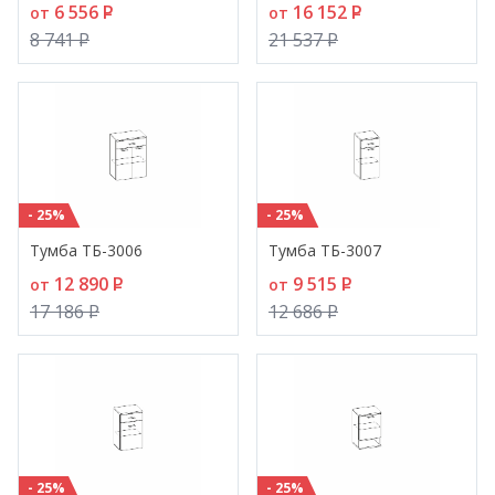
6 556
P
16 152
P
от
от
8 741
P
21 537
P
- 25%
- 25%
Тумба ТБ-3006
Тумба ТБ-3007
12 890
P
9 515
P
от
от
17 186
P
12 686
P
- 25%
- 25%