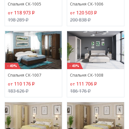
Спальня СК-1005
Спальня СК-1006
118 973
P
120 503
P
от
от
198 289
P
200 838
P
- 40%
- 40%
Спальня СК-1007
Спальня СК-1008
110 176
P
111 706
P
от
от
183 626
P
186 176
P