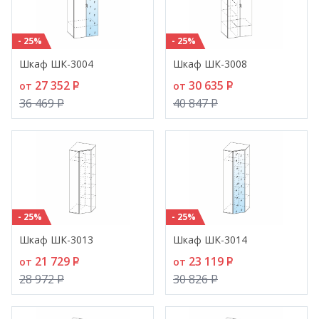
- 25%
- 25%
Шкаф ШК-3004
Шкаф ШК-3008
27 352
P
30 635
P
от
от
36 469
P
40 847
P
- 25%
- 25%
Шкаф ШК-3013
Шкаф ШК-3014
21 729
P
23 119
P
от
от
28 972
P
30 826
P