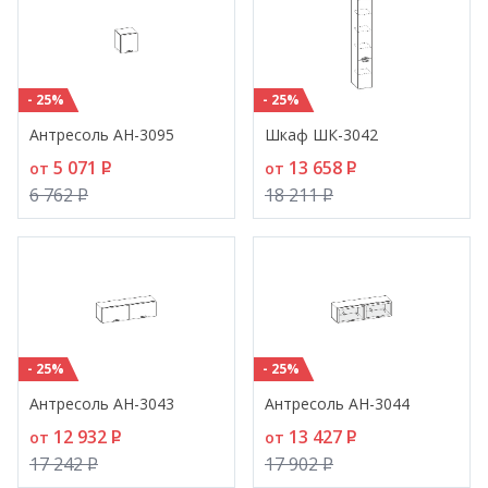
- 25%
- 25%
Антресоль АН-3095
Шкаф ШК-3042
5 071
P
13 658
P
от
от
6 762
P
18 211
P
- 25%
- 25%
Антресоль АН-3043
Антресоль АН-3044
12 932
P
13 427
P
от
от
17 242
P
17 902
P