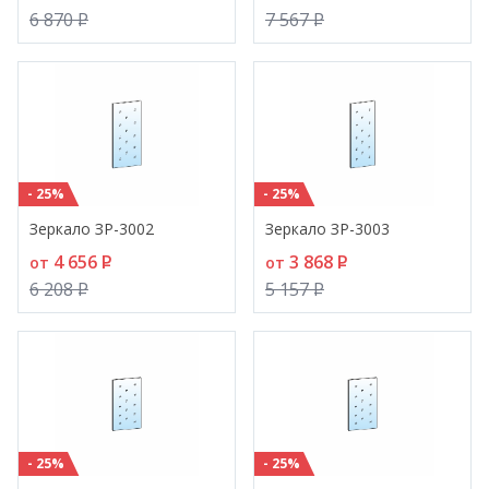
6 870
P
7 567
P
- 25%
- 25%
Зеркало ЗР-3002
Зеркало ЗР-3003
4 656
P
3 868
P
от
от
6 208
P
5 157
P
- 25%
- 25%