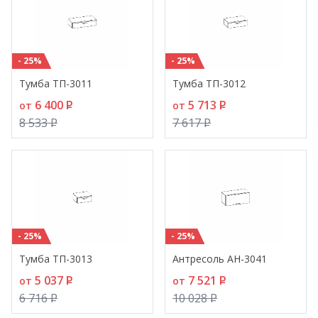
- 25%
- 25%
Тумба ТП-3011
Тумба ТП-3012
6 400
P
5 713
P
от
от
8 533
P
7 617
P
- 25%
- 25%
Тумба ТП-3013
Антресоль АН-3041
5 037
P
7 521
P
от
от
6 716
P
10 028
P