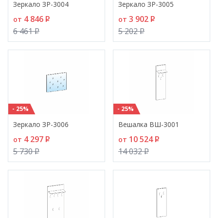
Зеркало ЗР-3004
Зеркало ЗР-3005
4 846
P
3 902
P
от
от
6 461
P
5 202
P
- 25%
- 25%
Зеркало ЗР-3006
Вешалка ВШ-3001
4 297
P
10 524
P
от
от
5 730
P
14 032
P