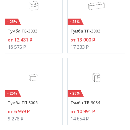
- 25%
- 25%
Тумба ТБ-3033
Тумба ТП-3003
12 431
P
13 000
P
от
от
16 575
P
17 333
P
- 25%
- 25%
Тумба ТП-3005
Тумба ТБ-3034
6 959
P
10 991
P
от
от
9 278
P
14 654
P