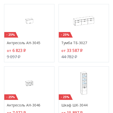
- 25%
- 25%
Антресоль АН-3045
Тумба ТБ-3027
6 823
P
33 587
P
от
от
9 097
P
44 782
P
- 25%
- 25%
Антресоль АН-3046
Шкаф ШК-3044
7 072
P
15 897
P
от
от