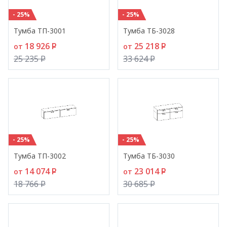
- 25%
- 25%
Тумба ТП-3001
Тумба ТБ-3028
18 926
P
25 218
P
от
от
25 235
P
33 624
P
- 25%
- 25%
Тумба ТП-3002
Тумба ТБ-3030
14 074
P
23 014
P
от
от
18 766
P
30 685
P