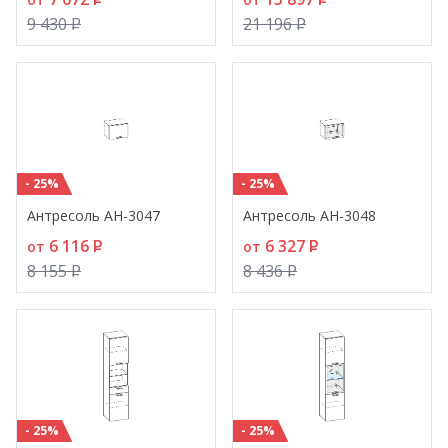
9 430
P
21 196
P
- 25%
- 25%
Антресоль АН-3047
Антресоль АН-3048
6 116
P
6 327
P
от
от
8 155
P
8 436
P
- 25%
- 25%