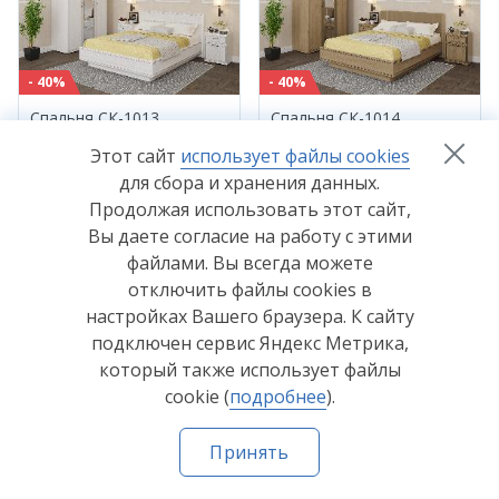
- 40%
- 40%
Спальня СК-1013
Спальня СК-1014
88 446
P
89 976
P
от
от
Этот сайт
использует файлы cookies
147 410
P
149 960
P
для сбора и хранения данных.
Продолжая использовать этот сайт,
Вы даете согласие на работу с этими
файлами. Вы всегда можете
отключить файлы cookies в
настройках Вашего браузера. К сайту
подключен сервис Яндекс Метрика,
- 40%
- 40%
который также использует файлы
Спальня СК-1015
Спальня СК-1016
cookie (
подробнее
).
79 649
P
81 179
P
от
от
Принять
132 748
P
135 298
P
Главная
Каталог
Где купить
Как купить