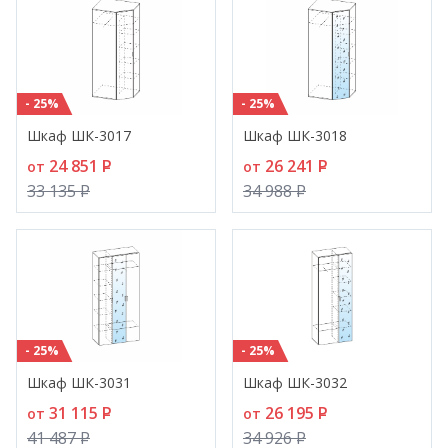
- 25%
- 25%
Шкаф ШК-3017
Шкаф ШК-3018
24 851
P
26 241
P
от
от
33 135
P
34 988
P
- 25%
- 25%
Шкаф ШК-3031
Шкаф ШК-3032
31 115
P
26 195
P
от
от
41 487
P
34 926
P