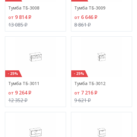
Тумба ТБ-3008
Тумба ТБ-3009
9 814
P
6 646
P
от
от
13 085
P
8 861
P
- 25%
- 25%
Тумба ТБ-3011
Тумба ТБ-3012
9 264
P
7 216
P
от
от
12 352
P
9 621
P