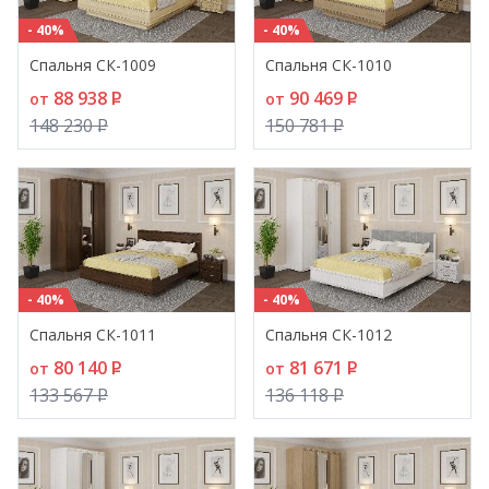
- 40%
- 40%
Спальня СК-1009
Спальня СК-1010
88 938
P
90 469
P
от
от
148 230
P
150 781
P
- 40%
- 40%
Спальня СК-1011
Спальня СК-1012
80 140
P
81 671
P
от
от
133 567
P
136 118
P