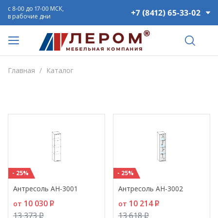
с 8-00 до 17-00 МСК,
+7 (8412) 65-33-02
в рабочие дни
Главная
/
Каталог
- 25%
- 25%
Антресоль АН-3001
Антресоль АН-3002
10 030
P
10 214
P
от
от
13 373
P
13 618
P