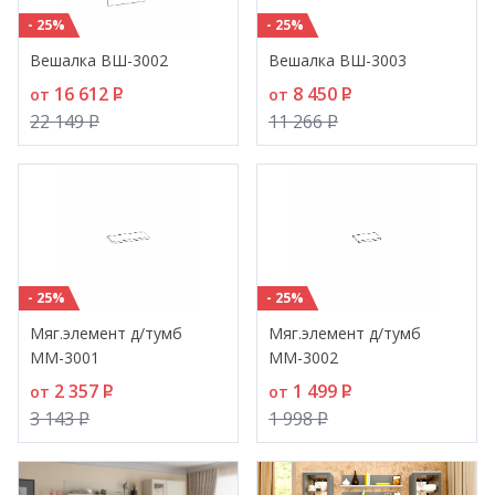
- 25%
- 25%
Вешалка ВШ-3002
Вешалка ВШ-3003
16 612
P
8 450
P
от
от
22 149
P
11 266
P
- 25%
- 25%
Мяг.элемент д/тумб
Мяг.элемент д/тумб
ММ-3001
ММ-3002
2 357
P
1 499
P
от
от
3 143
P
1 998
P