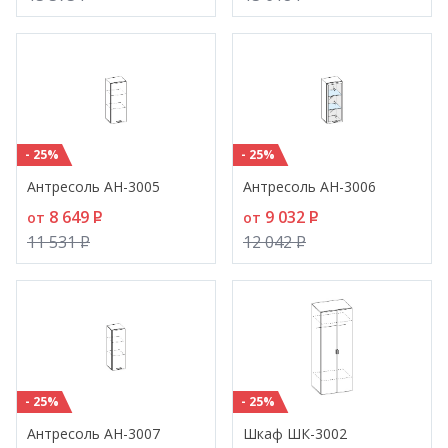
- 25%
- 25%
Антресоль АН-3005
Антресоль АН-3006
8 649
P
9 032
P
от
от
11 531
P
12 042
P
- 25%
- 25%
Антресоль АН-3007
Шкаф ШК-3002