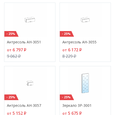
- 25%
- 25%
Антресоль АН-3051
Антресоль АН-3055
6 797
P
6 172
P
от
от
9 062
P
8 229
P
- 25%
- 25%
Антресоль АН-3057
Зеркало ЗР-3001
5 152
P
5 675
P
от
от