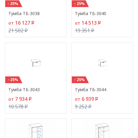
- 25%
- 25%
Тумба ТБ-3038
Тумба ТБ-3040
16 127
P
14 513
P
от
от
21 502
P
19 351
P
- 25%
- 25%
Тумба ТБ-3043
Тумба ТБ-3044
7 934
P
6 939
P
от
от
10 578
P
9 252
P