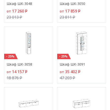
Шкаф ШК-3048
Шкаф ШК-3050
17 260
P
17 859
P
от
от
23 013
P
23 811
P
- 25%
- 25%
Шкаф ШК-3058
Шкаф ШК-3091
14 157
P
35 402
P
от
от
18 876
P
47 203
P