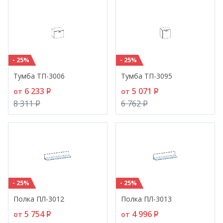
- 25%
- 25%
Тумба ТП-3006
Тумба ТП-3095
6 233
P
5 071
P
от
от
8 311
P
6 762
P
- 25%
- 25%
Полка ПЛ-3012
Полка ПЛ-3013
5 754
P
4 996
P
от
от