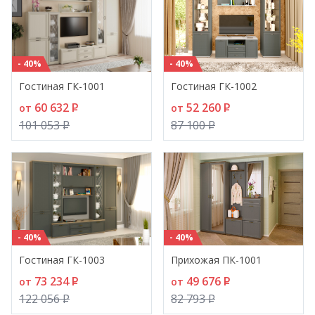
- 40%
- 40%
Гостиная ГК-1001
Гостиная ГК-1002
60 632
P
52 260
P
от
от
101 053
P
87 100
P
- 40%
- 40%
Гостиная ГК-1003
Прихожая ПК-1001
73 234
P
49 676
P
от
от
122 056
P
82 793
P