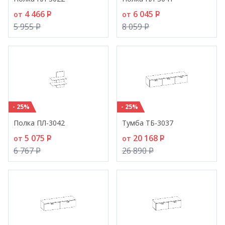
4 466
P
6 045
P
от
от
5 955
P
8 059
P
- 25%
- 25%
Полка ПЛ-3042
Тумба ТБ-3037
5 075
P
20 168
P
от
от
6 767
P
26 890
P