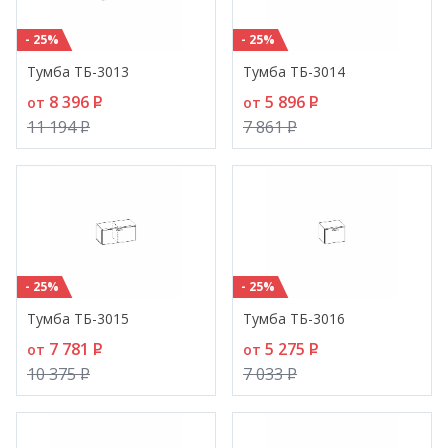
- 25%
- 25%
Тумба ТБ-3013
Тумба ТБ-3014
8 396
P
5 896
P
от
от
11 194
P
7 861
P
- 25%
- 25%
Тумба ТБ-3015
Тумба ТБ-3016
7 781
P
5 275
P
от
от
10 375
P
7 033
P