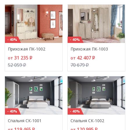
- 40%
- 40%
Прихожая ПК-1002
Прихожая ПК-1003
31 235
P
42 407
P
от
от
52 059
P
70 679
P
- 40%
- 40%
Спальня СК-1001
Спальня СК-1002
119 465
P
120 995
P
от
от