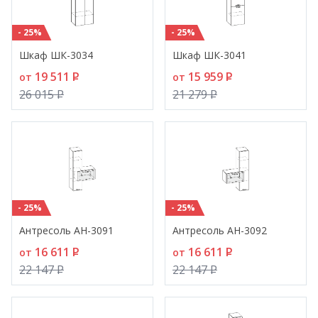
- 25%
- 25%
Шкаф ШК-3034
Шкаф ШК-3041
19 511
P
15 959
P
от
от
26 015
P
21 279
P
- 25%
- 25%
Антресоль АН-3091
Антресоль АН-3092
16 611
P
16 611
P
от
от
22 147
P
22 147
P