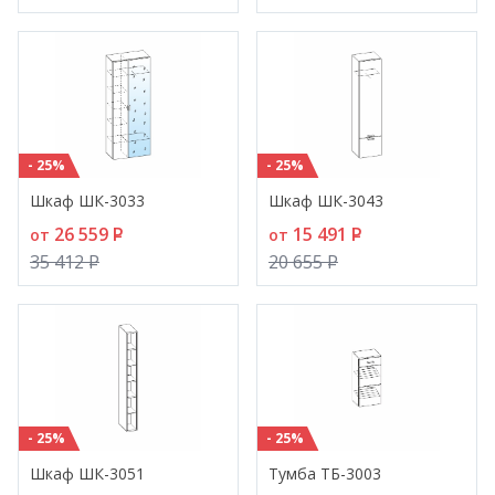
- 25%
- 25%
Шкаф ШК-3033
Шкаф ШК-3043
26 559
P
15 491
P
от
от
35 412
P
20 655
P
- 25%
- 25%
Шкаф ШК-3051
Тумба ТБ-3003