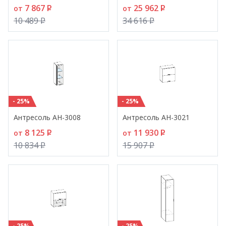
7 867
P
25 962
P
от
от
10 489
P
34 616
P
- 25%
- 25%
Антресоль АН-3008
Антресоль АН-3021
8 125
P
11 930
P
от
от
10 834
P
15 907
P
- 25%
- 25%