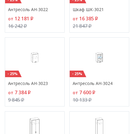
Антресоль АН-3022
Шкаф ШК-3021
12 181
P
16 385
P
от
от
16 242
P
21 847
P
- 25%
- 25%
Антресоль АН-3023
Антресоль АН-3024
7 384
P
7 600
P
от
от
9 845
P
10 133
P