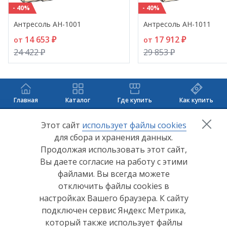
- 40%
- 40%
Антресоль АН-1001
Антресоль АН-1011
14 653 ₽
17 912 ₽
от
от
24 422 ₽
29 853 ₽
Главная
Каталог
Где купить
Как купить
+7 (8412) 65-33-0
0
Этот сайт
использует файлы cookies
для сбора и хранения данных.
info@lerom.ru
Продолжая использовать этот сайт,
Вы даете согласие на работу с этими
Согласие на обработку персональных данных
файлами. Вы всегда можете
отключить файлы cookies в
Политика конфиденциальности
настройках Вашего браузера. К сайту
Согласие на обработку персональных данных Яндекс
подключен сервис Яндекс Метрика,
Метрика
который также использует файлы