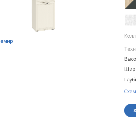
Колл
шемир
Техн
Высо
Шири
Глуб
Схем