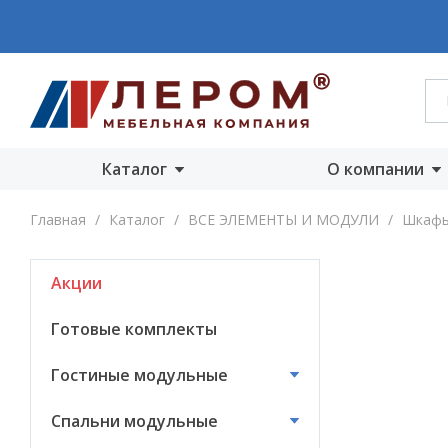
Каталог
О компании
Акции
О компании
Главная
/
Каталог
/
ВСЕ ЭЛЕМЕНТЫ И МОДУЛИ
/
Шкаф
Готовые комплекты
Производст
Акции
Гостиные
Награды
модульные
Сертифика
Готовые комплекты
Спальни модульные
Новости
Гостиные модульные
Детские модульные
Вакансии
Спальни модульные
Прихожие
модульные