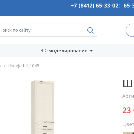
+7 (8412) 65-33-02
;
65-
3D-моделирование
Запустить онлайн
ы
/
Шкаф ШК-1045
во
Скачать на
Ш
компьютер
Арти
ты
23
Цвет