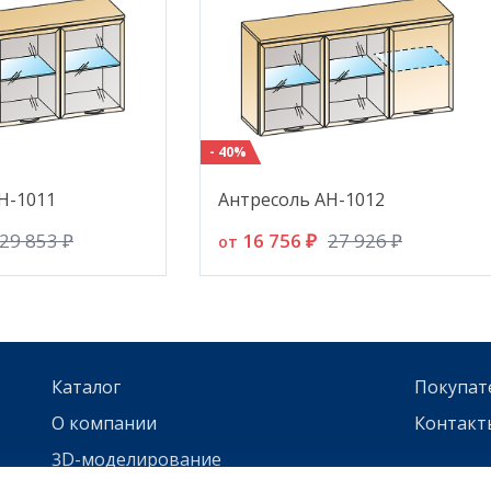
- 40%
Н-1011
Антресоль АН-1012
16 756 ₽
29 853 ₽
27 926 ₽
от
Каталог
Покупат
О компании
Контакт
3D-моделирование